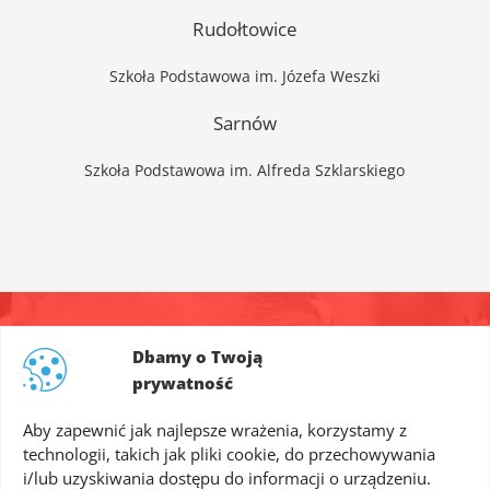
Rudołtowice
Szkoła Podstawowa im. Józefa Weszki
Sarnów
Szkoła Podstawowa im. Alfreda Szklarskiego
Dbamy o Twoją
skontaktuj się z nami!
prywatność
Aby zapewnić jak najlepsze wrażenia, korzystamy z
biuro@4lingua.com
technologii, takich jak pliki cookie, do przechowywania
i/lub uzyskiwania dostępu do informacji o urządzeniu.
4lingua