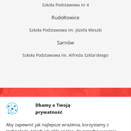
Szkoła Podstawowa nr 4
Rudołtowice
Szkoła Podstawowa im. Józefa Weszki
Sarnów
Szkoła Podstawowa im. Alfreda Szklarskiego
Dbamy o Twoją
skontaktuj się z nami!
prywatność
Aby zapewnić jak najlepsze wrażenia, korzystamy z
biuro@4lingua.com